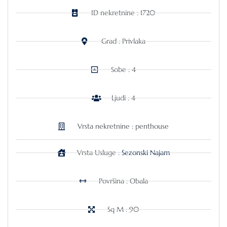
ID nekretnine : 1720
Grad : Privlaka
Sobe : 4
Ljudi : 4
Vrsta nekretnine : penthouse
Vrsta Usluge :
Sezonski Najam
Površina : Obala
Sq M : 90