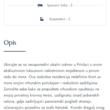
Spavaće Sobe : 2
Kupaonice : 2
Opis
Ukrcajte se na neusporedivi obalni odmor u Privlaci s ovom
ekskluzivnom luksuznom nekretninom smještenom u prvom
redu do mora. Ova raskošna rezidencija redefinira život uz
more svojim vrhunskim položajem i raskošnim sadržajima.
Zamislite sebe kako se prepuštate vrhunskom opuštanju na
svojoj privatnoj krovnoj terasi, uzdignutoj iznad jadranskih
valova, gdje zadivljujući panoramski pogledi stvaraju
očaravajuću pozadinu za svaki trenutak. Krunski dragulj ovog