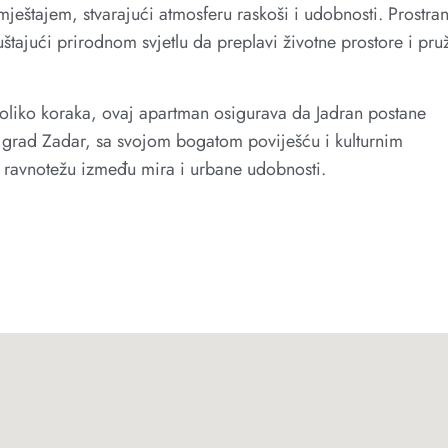
mještajem, stvarajući atmosferu raskoši i udobnosti. Prostran
tajući prirodnom svjetlu da preplavi životne prostore i pru
koliko koraka, ovaj apartman osigurava da Jadran postane
i grad Zadar, sa svojom bogatom poviješću i kulturnim
u ravnotežu između mira i urbane udobnosti.