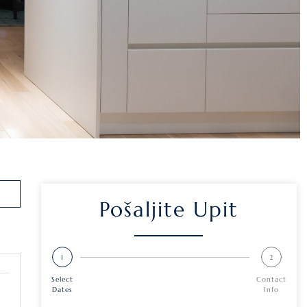
Pošaljite Upit
1
2
Select
Contact
Dates
Info