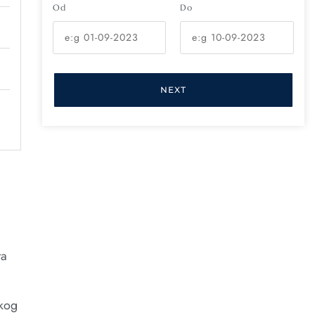
Od
Do
NEXT
ta
skog