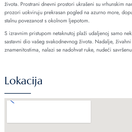
života. Prostrani dnevni prostori ukrašeni su vrhunskim na
prozori uokviruju prekrasan pogled na azurno more, dopuš
stalnu povezanost s okolnom ljepotom.
S izravnim pristupom netaknutoj plaži udaljenoj samo ne
sastavni dio vašeg svakodnevnog života. Nadalje, živahn
znamenitostima, nalazi se nadohvat ruke, nudeći savršen
Lokacija