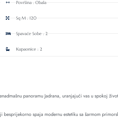
Površina : Obala
Sq M : 120
Spavaće Sobe : 2
Kupaonice : 2
enadmašnu panoramu Jadrana, uranjajući vas u spokoj živo
koji besprijekorno spaja modernu estetiku sa šarmom primor